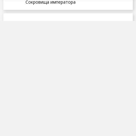
Сокровища императора
ПОХОЖИЕ ВИДЕО
13 выпуск 3 сезон от 05.07.2026 - Финал