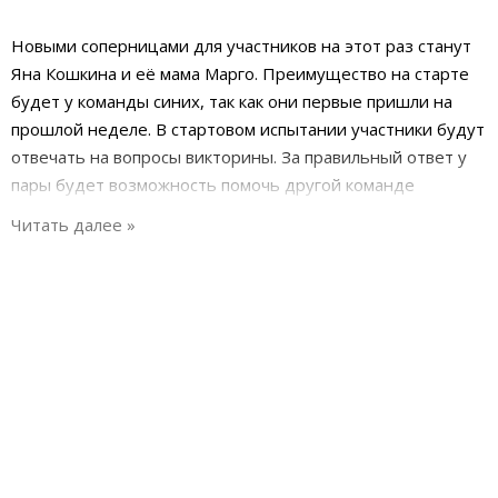
Новыми соперницами для участников на этот раз станут
Яна Кошкина и её мама Марго. Преимущество на старте
будет у команды синих, так как они первые пришли на
прошлой неделе. В стартовом испытании участники будут
отвечать на вопросы викторины. За правильный ответ у
пары будет возможность помочь другой команде
быстрее отправится на маршрут. Для этого нужно будет
просто перерубить пять раз верёвку с кувшином. Первая
подсказка будет находиться на смотровой площадке
возле станции метро Лизба, где поезд проходит прямо
сквозь жилой дом. Найдя подсказку, участникам нужно
будет добраться на общественном транспорте до
кулинарной академии, где им предстоит приготовить
один килограмм китайской колбасы.