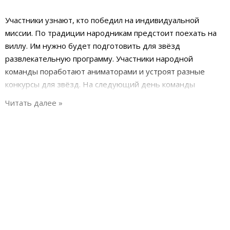
Участники узнают, кто победил на индивидуальной
миссии. По традиции народникам предстоит поехать на
виллу. Им нужно будет подготовить для звёзд
развлекательную программу. Участники народной
команды поработают аниматорами и устроят разные
конкурсы для звёзд. На следующий день команды
соберутся для Большого испытания "Стенка на стенку".
Перед ними будет стена из бочек. Участникам нужно
будет сбить бочки шарами так, чтобы они упали на
стороне противника. Каждая бочка будет иметь свою
цену. Команда, которая наберёт наибольшее количество
очков победит и отправится на виллу.