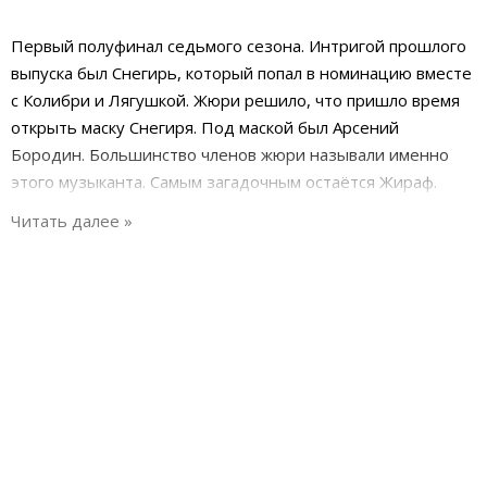
Первый полуфинал седьмого сезона. Интригой прошлого
выпуска был Снегирь, который попал в номинацию вместе
с Колибри и Лягушкой. Жюри решило, что пришло время
открыть маску Снегиря. Под маской был Арсений
Бородин. Большинство членов жюри называли именно
этого музыканта. Самым загадочным остаётся Жираф.
Жюри поражено его ростом и вокальной пластичностью.
Колибри миниатюрная и очень энергичная маска. Филипп
Киркоров уверен, что там скрывается «молодая звезда».
Сурикат самый галантный участник. Версии: Александр
Маршал, Николай Носков или Игорь Николаев. Жюри
уверено, что это артист старой школы с очень
благородным тембром.