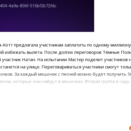
а-Котт предлагала участникам заплатить по одному миллиону
 ей избежать вылета. После долгих переговоров Тёмные Пол
 участник Натан. На испытании Мастер поделит участников 
останется на улице. Переговариваться участники смогут толь
очков. За каждый мешочек с песней можно будет получить 5
песни, которые они найдут в мешочках. Вторая группа в саду
и кнопками и собрав разноцветные ленты в правильной