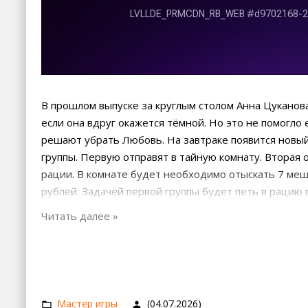
В прошлом выпуске за круглым столом Анна Цуканов
если она вдруг окажется тёмной. Но это не помогло
решают убрать Любовь. На завтраке появится новый
группы. Первую отправят в тайную комнату. Вторая 
рации. В комнате будет необходимо отыскать 7 меш
рублей. Задачей первой группы будет петь в рацию 
песни должна будет сопоставить их с разноцветным
последовательности.
Мастер игры
(04.07.2026)