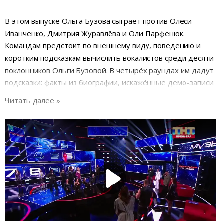
В этом выпуске Ольга Бузова сыграет против Олеси
Иванченко, Дмитрия Журавлёва и Оли Парфенюк.
Командам предстоит по внешнему виду, поведению и
коротким подсказкам вычислить вокалистов среди десяти
поклонников Ольги Бузовой. В четырёх раундах им дадут
подсказки: факты из биографии, искажённые демо-записи
или выступление участника за ширмой (где виден только
силуэт). Если выбранный герой действительно умеет
петь, получится красивый номер, если нет - забавный и
ироничный «провал». Также если звёзды угадают певца,
команда получит денежный приз. Победит команда, у
которой в конце эфира в копилке будет больше всего
денег.