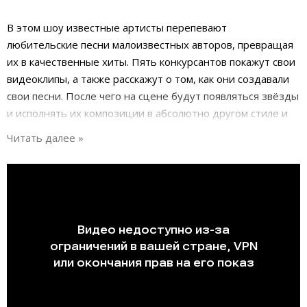
В этом шоу известные артисты перепевают
любительские песни малоизвестных авторов, превращая
их в качественные хиты. Пять конкурсантов покажут свои
видеоклипы, а также расскажут о том, как они создавали
свои песни. После чего на сцене будут появляться звёзды
и исполнять их композиции в абсолютно другом стиле и
звучании. А победитель, автор лучшей песни определится
голосованием жюри и зрителей. Сегодня на сцене
появятся Алексей Гоман, Мария Зайцева, Полина
Гагарина, Люся Чеботина, Игорь Саруханов и Стас Пьеха.