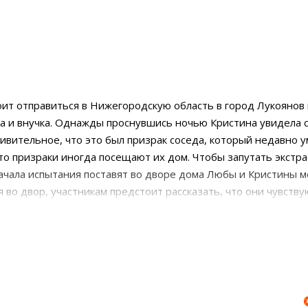
оит отправиться в Нижегородскую область в город Лукоянов 
ка и внучка. Однажды проснувшись ночью Кристина увидела 
дивительное, что это был призрак соседа, который недавно у
что призраки иногда посещают их дом. Чтобы запутать экстра
ачала испытания поставят во дворе дома Любы и Кристины 
во двор, участникам предстоит рассказать, что они чувству