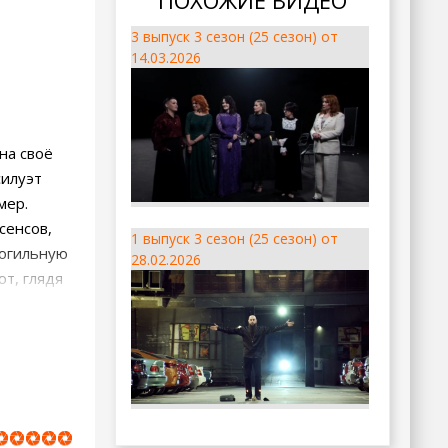
ПОХОЖИЕ ВИДЕО
3 выпуск 3 сезон (25 сезон) от
14.03.2026
на своё
силуэт
мер.
сенсов,
1 выпуск 3 сезон (25 сезон) от
могильную
28.02.2026
ют, глядя