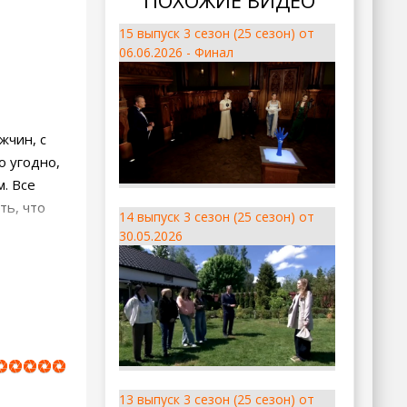
ПОХОЖИЕ ВИДЕО
15 выпуск 3 сезон (25 сезон) от
06.06.2026 - Финал
жчин, с
о угодно,
м. Все
ть, что
14 выпуск 3 сезон (25 сезон) от
30.05.2026
13 выпуск 3 сезон (25 сезон) от