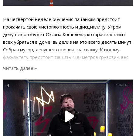
На четвёртой неделе обучения пацанкам предстоит
прокачать свою чистоплотность и дисциплину. Утром
девушек разбудет Оксана Кошелева, которая заставит
всех убраться в доме, выделив на это всего десять минут.
Собрав мусор, девушек отправят на свалку. Каждому
факультету предстоит тащить 100 метров грузовик, вес
которого составит шестнадцать тонн. Девушки, которые
справятся с этим заданием быстрее остальных, получат
возможность сходить на картинг.