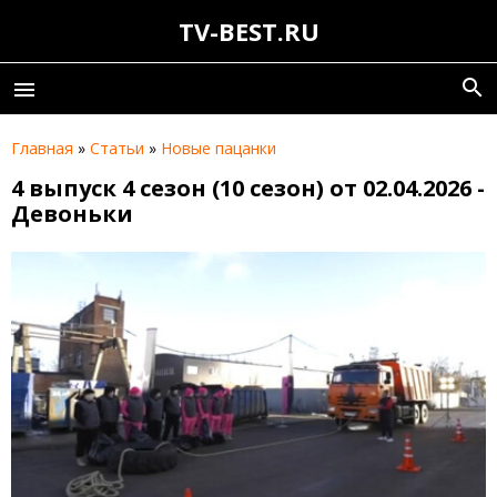
TV-BEST.RU
search
menu
Главная
»
Статьи
»
Новые пацанки
4 выпуск 4 сезон (10 сезон) от 02.04.2026 -
Девоньки