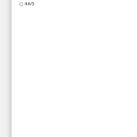
4.6
/
5