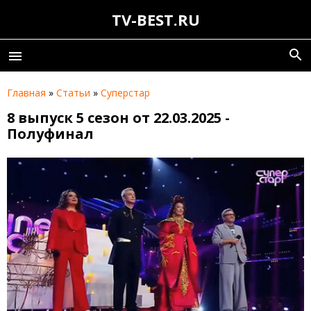
TV-BEST.RU
search
menu
Главная
»
Статьи
»
Суперстар
8 выпуск 5 сезон от 22.03.2025 -
Полуфинал