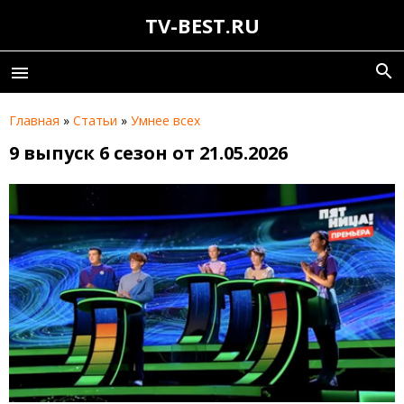
TV-BEST.RU
search
menu
Главная
»
Статьи
»
Умнее всех
9 выпуск 6 сезон от 21.05.2026